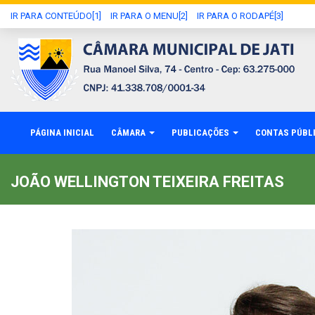
IR PARA CONTEÚDO[1]
IR PARA O MENU[2]
IR PARA O RODAPÉ[3]
PÁGINA INICIAL
CÂMARA
PUBLICAÇÕES
CONTAS PÚBL
JOÃO WELLINGTON TEIXEIRA FREITAS