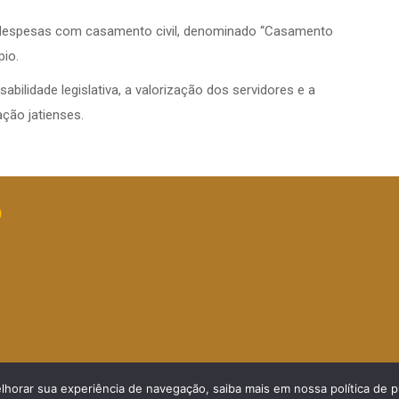
e despesas com casamento civil, denominado “Casamento
pio.
lidade legislativa, a valorização dos servidores e a
ção jatienses.
O
elhorar sua experiência de navegação, saiba mais em nossa política de p