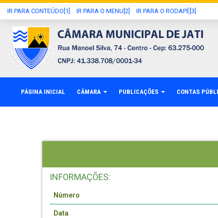
IR PARA CONTEÚDO[1]
IR PARA O MENU[2]
IR PARA O RODAPÉ[3]
PÁGINA INICIAL
CÂMARA
PUBLICAÇÕES
CONTAS PÚBL
INFORMAÇÕES:
Número
Data