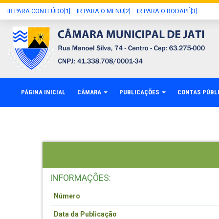
IR PARA CONTEÚDO[1]
IR PARA O MENU[2]
IR PARA O RODAPÉ[3]
PÁGINA INICIAL
CÂMARA
PUBLICAÇÕES
CONTAS PÚBL
INFORMAÇÕES:
Número
Data da Publicação