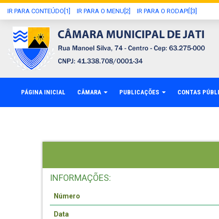
IR PARA CONTEÚDO[1]
IR PARA O MENU[2]
IR PARA O RODAPÉ[3]
PÁGINA INICIAL
CÂMARA
PUBLICAÇÕES
CONTAS PÚBL
INFORMAÇÕES:
Número
Data