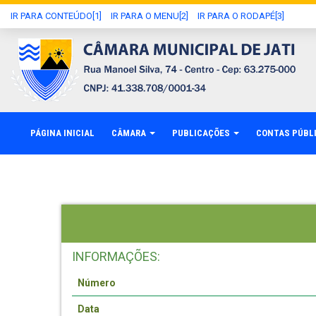
IR PARA CONTEÚDO[1]
IR PARA O MENU[2]
IR PARA O RODAPÉ[3]
PÁGINA INICIAL
CÂMARA
PUBLICAÇÕES
CONTAS PÚBL
INFORMAÇÕES:
Número
Data