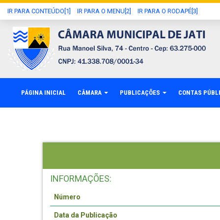
IR PARA CONTEÚDO[1]
IR PARA O MENU[2]
IR PARA O RODAPÉ[3]
PÁGINA INICIAL
CÂMARA
PUBLICAÇÕES
CONTAS PÚBL
INFORMAÇÕES:
Número
Data da Publicação