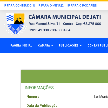
IR PARA CONTEÚDO[1]
IR PARA O MENU[2]
IR PARA O RODAPÉ[3]
PÁGINA INICIAL
CÂMARA
PUBLICAÇÕES
CONTAS PÚBL
INFORMAÇÕES:
Número
Lei Muni
Data da Publicação