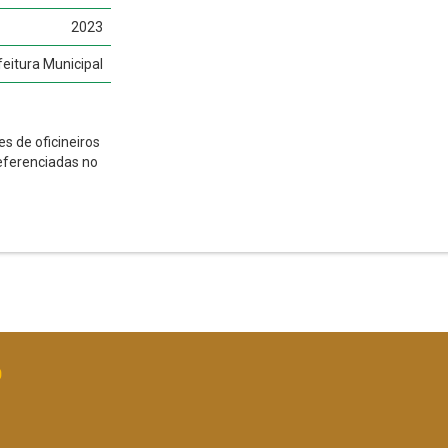
2023
feitura Municipal
s de oficineiros
referenciadas no
O