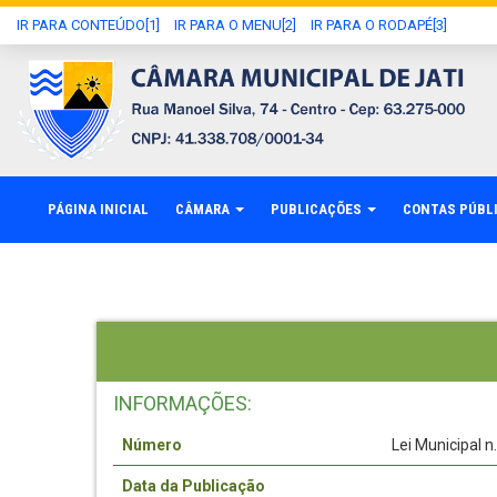
IR PARA CONTEÚDO[1]
IR PARA O MENU[2]
IR PARA O RODAPÉ[3]
PÁGINA INICIAL
CÂMARA
PUBLICAÇÕES
CONTAS PÚBL
INFORMAÇÕES:
Número
Lei Municipal 
Data da Publicação