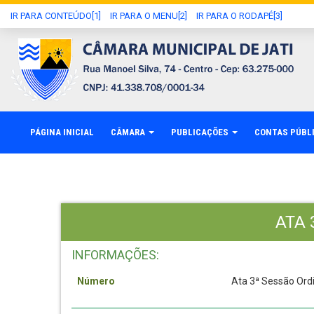
IR PARA CONTEÚDO[1]
IR PARA O MENU[2]
IR PARA O RODAPÉ[3]
PÁGINA INICIAL
CÂMARA
PUBLICAÇÕES
CONTAS PÚBL
ATA 
INFORMAÇÕES:
Número
Ata 3ª Sessão Ordi