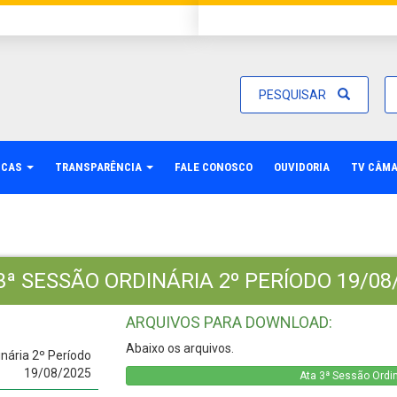
PESQUISAR
ICAS
TRANSPARÊNCIA
FALE CONOSCO
OUVIDORIA
TV CÂM
3ª SESSÃO ORDINÁRIA 2º PERÍODO 19/08
ARQUIVOS PARA DOWNLOAD:
Abaixo os arquivos.
nária 2º Período
19/08/2025
Ata 3ª Sessão Ordin