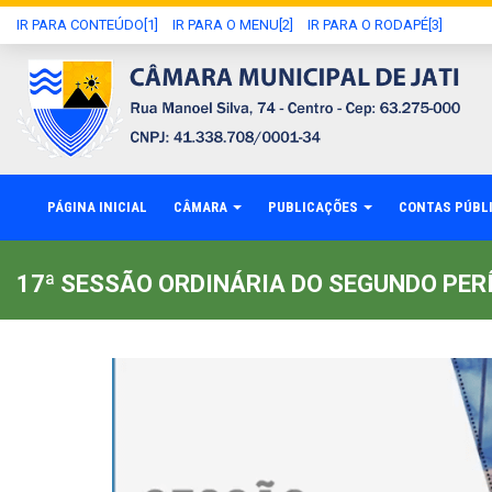
IR PARA CONTEÚDO[1]
IR PARA O MENU[2]
IR PARA O RODAPÉ[3]
PÁGINA INICIAL
CÂMARA
PUBLICAÇÕES
CONTAS PÚBL
17ª SESSÃO ORDINÁRIA DO SEGUNDO PERÍ